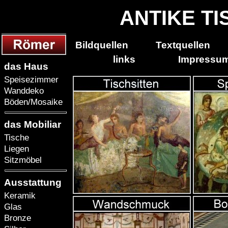
ANTIKE T
Bildquellen
Textquell
links
Impressu
das Haus
Speisezimmer
Wanddeko
Böden/Mosaike
das Mobiliar
Tische
Liegen
Sitzmöbel
Ausstattung
Keramik
Glas
Bronze