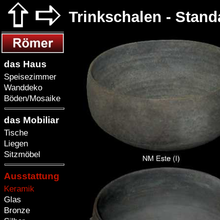
Trinkschalen - Stan
das Haus
Speisezimmer
Wanddeko
Böden/Mosaike
das Mobiliar
Tische
Liegen
Sitzmöbel
Ausstattung
Keramik
Glas
Bronze