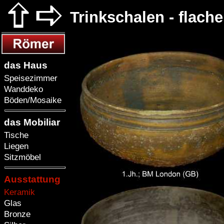
Trinkschalen - flach
das Haus
Speisezimmer
Wanddeko
Böden/Mosaike
das Mobiliar
Tische
Liegen
Sitzmöbel
Ausstattung
Keramik
Glas
Bronze