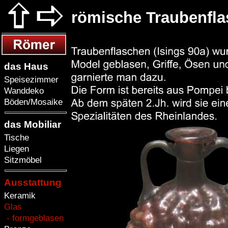
römische Traubenfl
das Haus
Speisezimmer
Wanddeko
Böden/Mosaike
das Mobiliar
Tische
Liegen
Sitzmöbel
Ausstattung
Keramik
Glas
- formgeblasen