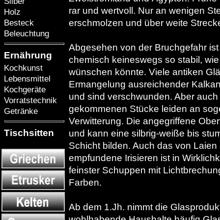
Silber
rar und wertvoll. Nur an wenigen S
Holz
erschmolzen und über weite Streck
Besteck
Beleuchtung
Abgesehen von der Bruchgefahr ist
Ernährung
chemisch keineswegs so stabil, wie
Kochkunst
wünschen könnte. Viele antiken Glä
Lebensmittel
Ermangelung ausreichender Kalkant
Kochgeräte
und sind verschwunden. Aber auch 
Vorratstechnik
gekommenen Stücke leiden an sog
Getränke
Verwitterung. Die angegriffene Oberf
Tischsitten
und kann eine silbrig-weiße bis st
Schicht bilden. Auch das von Laien a
empfundene Irisieren ist in Wirklichk
feinster Schuppen mit Lichtbrechun
Farben.
Ab dem 1.Jh. nimmt die Glasprodukt
wohlhabende Haushalte häufig Gla