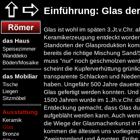
Einführung: Glas der
Glas ist wohl im späten 3.Jt.v.Chr. a
Keramikerzeugung entdeckt worden
das Haus
Standorten der Glasproduktion komm
Speisezimmer
bereits die richtige Mischung Sand
Wanddeko
muss "nur" noch geschmolzen werde
Böden/Mosaike
scheint die Kupferverhüttung grünlic
transparente Schlacken und Nieders
das Mobiliar
haben. Ungefähr 500 Jahre dauerte
Tische
Liegen
Glas gefertigt werden konnten. Und
Sitzmöbel
1500 Jahren wurde im 1.Jh.v.Chr. 
Entdeckung gemacht, dass Glas dur
Ausstattung
aufgebläht werden kann. Auch wenn 
Keramik
die Wiege der Glasmacherkunst in Pa
Glas
kommen die ältesten uns vorliege
Bronze
Zweistromland und Ägypten. Frühe