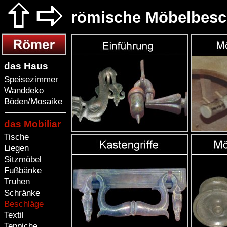
römische Möbelbesc
das Haus
Speisezimmer
Wanddeko
Böden/Mosaike
das Mobiliar
Tische
Liegen
Sitzmöbel
Fußbänke
Truhen
Schränke
Beschläge
Textil
Teppiche