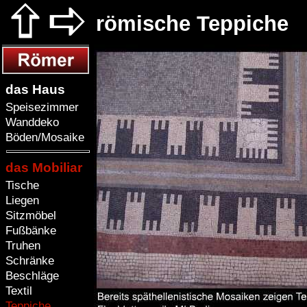
römische Teppiche
das Haus
Speisezimmer
Wanddeko
Böden/Mosaike
das Mobiliar
Tische
Liegen
Sitzmöbel
Fußbänke
Truhen
Schränke
Beschläge
Textil
Teppiche