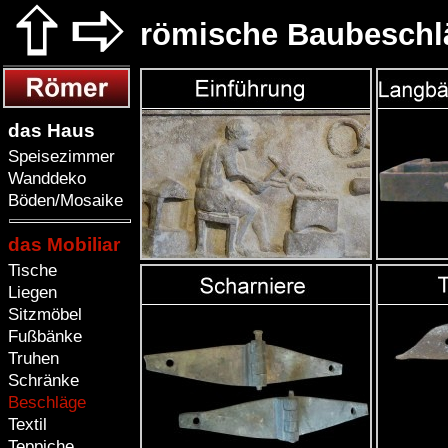
römische Baubeschl
das Haus
Speisezimmer
Wanddeko
Böden/Mosaike
das Mobiliar
Tische
Liegen
Sitzmöbel
Fußbänke
Truhen
Schränke
Beschläge
Textil
Teppiche