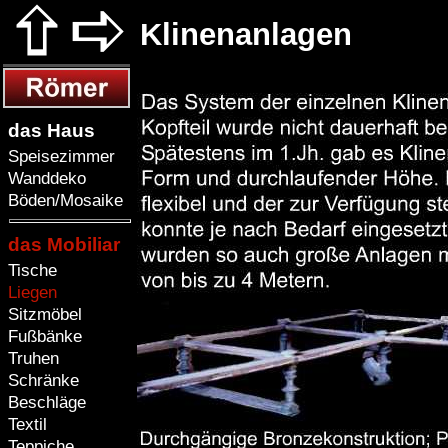
Klinenanlagen
das Haus
Speisezimmer
Wanddeko
Böden/Mosaike
das Mobiliar
Tische
Liegen
Sitzmöbel
Fußbänke
Truhen
Schränke
Beschläge
Textil
Teppiche