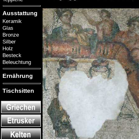
Ausstattung
Keramik
Glas
Bronze
Silber
Holz
Besteck
Beleuchtung
Ernährung
Tischsitten