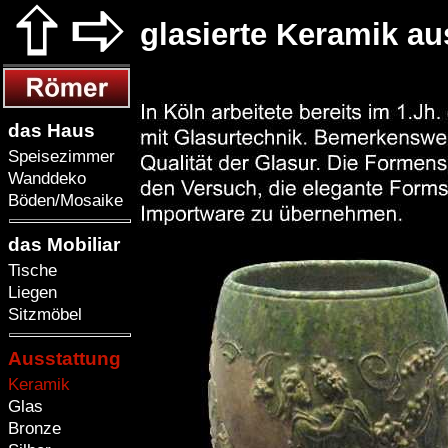
glasierte Keramik a
das Haus
Speisezimmer
Wanddeko
Böden/Mosaike
das Mobiliar
Tische
Liegen
Sitzmöbel
Ausstattung
Keramik
Glas
Bronze