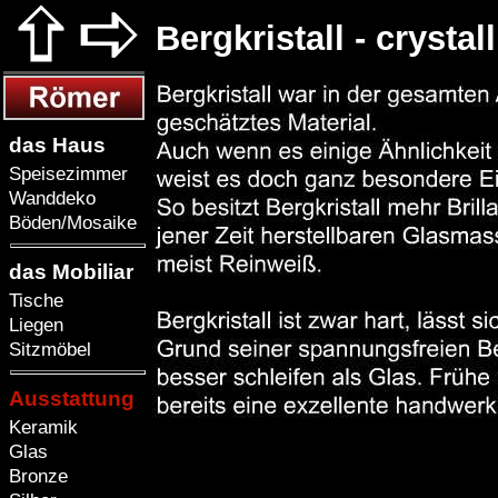
Bergkristall - crystal
das Haus
Speisezimmer
Wanddeko
Böden/Mosaike
das Mobiliar
Tische
Liegen
Sitzmöbel
Ausstattung
Keramik
Glas
Bronze