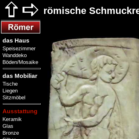
römische Schmuckrel
das Haus
Speisezimmer
Wanddeko
Böden/Mosaike
das Mobiliar
Tische
Liegen
Sitzmöbel
Ausstattung
Keramik
Glas
Bronze