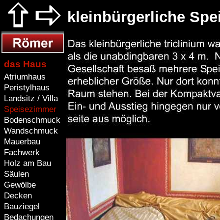
kleinbürgerliche Sp
das Haus
Atriumhaus
Peristylhaus
Landsitz / Villa
Speisezimmer
Bodenschmuck
Wandschmuck
Mauerbau
Fachwerk
Holz am Bau
Säulen
Gewölbe
Decken
Bauziegel
Bedachungen