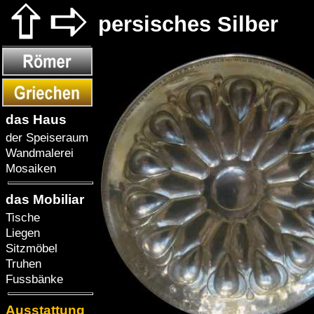
persisches Silber
das Haus
der Speiseraum
Wandmalerei
Mosaiken
das Mobiliar
Tische
Liegen
Sitzmöbel
Truhen
Fussbänke
Ausstattung